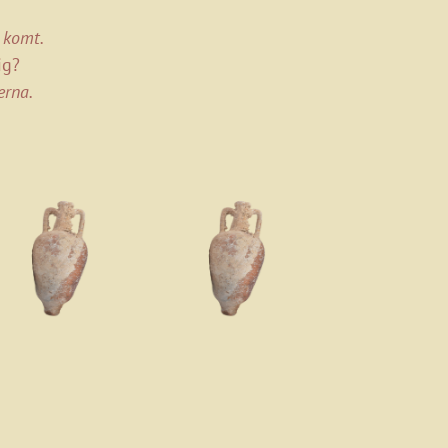
 komt.
ig?
erna.