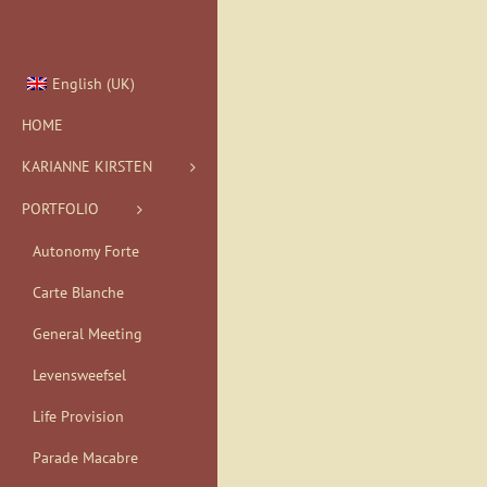
Ga
naar
inhoud
English (UK)
HOME
KARIANNE KIRSTEN
PORTFOLIO
Autonomy Forte
Carte Blanche
General Meeting
Levensweefsel
Life Provision
Parade Macabre